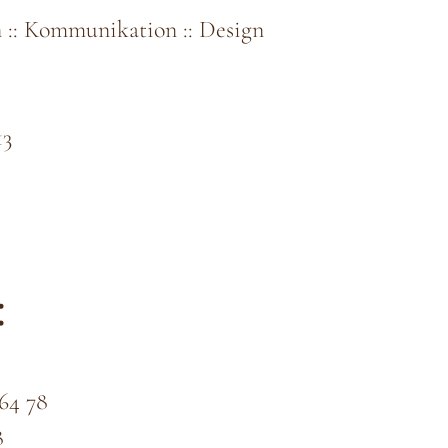
 :: Kommunikation :: Design
13
:
 64 78
8