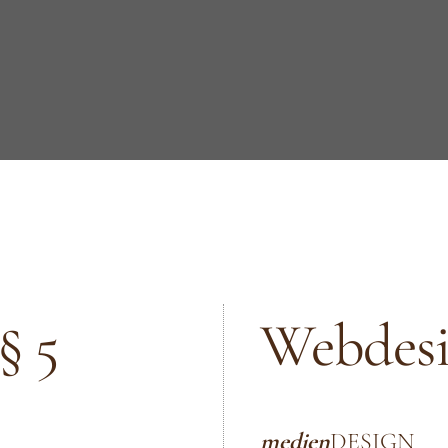
§ 5
Webdesi
medien
DESIGN