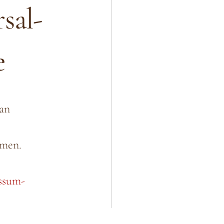
sal­
e
 an
hmen.
ssum-