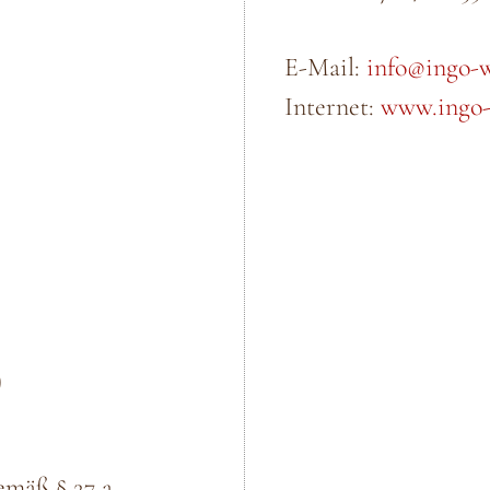
E-Mail:
info@ingo-w
Internet:
www.ingo-
D
emäß § 27 a